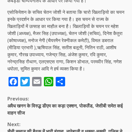
कबड्डी चैम्पियनशिप के आधार पर किया गया है।
एसोसियेशन के सचिव चेतन जोशी ने बताया कि चारो खिलाड़ियो का चयन
इनके प्रदर्शन के आधार पर किया गया है। इस चयन से राज्य के
खिलाड़ियों में उत्साह का माहौल बना है। खिलाड़ियों के चयन पर महेश
जोशी (अध्यक्ष), मैजर सिह (उपाध्यक्ष), चेतन जोशी (सचिव), दिनेश कैतुरा
(कोषाध्यक्ष), मनोज नेगी (चैयरमैन रेक्नीकल कमेटी), विमल डबराल
(मीडिया प्रभारी ),ऋषिपाल सिंह, सतीश बलूनी, नितिन राठी, आशीष
कुमार, गौरख उपाध्याय, गजेन्द्र सिह, अंजेश कुमार, रवि कुमार,
नरेन्द्रसिह रौथाण, एलएसएस राणा, किशन डोभाल, परमवीर सिंह, गणेश
धपोला, सुमित कुमार आदि ने हर्ष व्यक्त किया है।
Facebook
Twitter
Email
WhatsApp
Share
Continue
Previous:
अवैध खनन के विरुद्ध डीएम का कड़ा एक्शन, पोकलैंड, जेसीबी समेत कई
Reading
वाहन सीज
Next:
सैनी समाज की बैठक में भारी हंगामा, नारेबाजी व धक्का-मुक्की, पुलिस ने