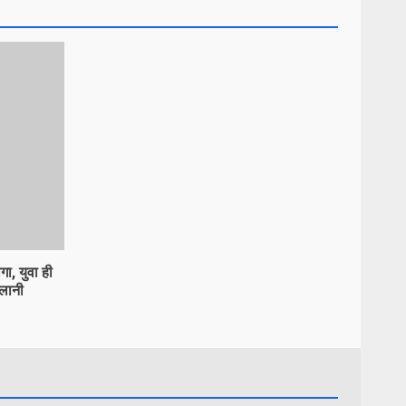
ा, युवा ही
गलानी