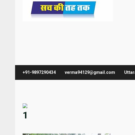
+91-9897290434
verma94129@gmail.com
Utta
1