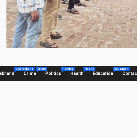
Uttarakhand
Crime
Politics
Health
Education
rakhand
Crime
Politics
Health
Education
Contac