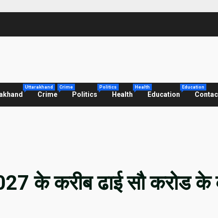
Uttarakhand
Crime
Politics
Health
Education
rakhand
Crime
Politics
Health
Education
Contac
2027 के करीब ढाई सौ करोड के 