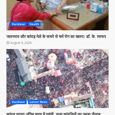
Haridwar
Health
जलभराव और कांवड़ मेले के कचरे से चर्म रोग का खतराः डॉ. के. स्वरूप
August 9, 2026
Haridwar
Latest News
कांवड़ यात्रा अंतिम चरण में पहुंची, डाक कांवड़ियों का उमडा सैलाब