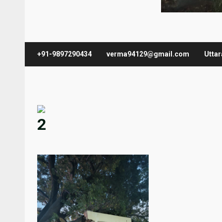
+91-9897290434
verma94129@gmail.com
Utta
2