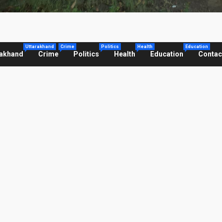
Uttarakhand
Crime
Politics
Health
Education
rakhand
Crime
Politics
Health
Education
Contac